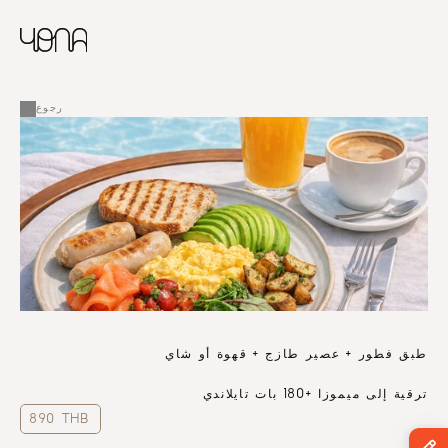
CHINESE
RUSSIAN
ENGLISH
القائمة
FRENCH
رجوع
ARABIC
طبق فطور + عصير طازج + قهوة أو شاي
ترقية إلى ميموزا +180 بات تايلاندي
890 THB