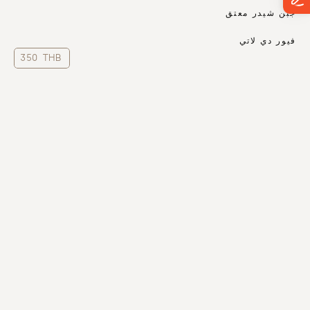
جبن شيدر معتق
فيور دي لاتي
350 THB