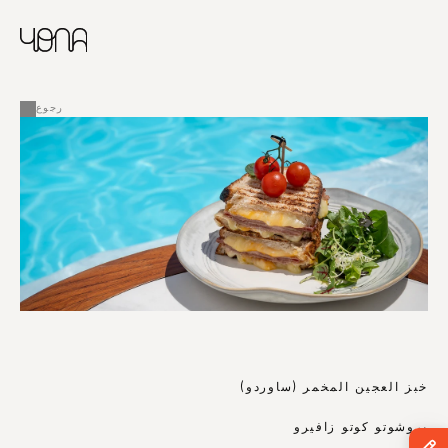
CHINESE
RUSSIAN
ENGLISH
القائمة
FRENCH
رجوع
ARABIC
خبز العجين المخمر (ساوردو)
بروشوتو كوتو زافيرو