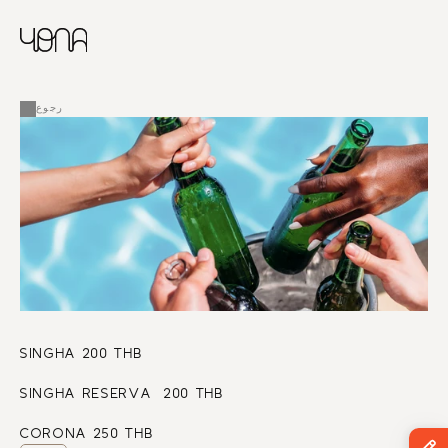
CHINESE
RUSSIAN
ENGLISH
القائمة
FRENCH
رجوع
ARABIC
SINGHA 200 THB
SINGHA RESERVA  200 THB
CORONA 250 THB