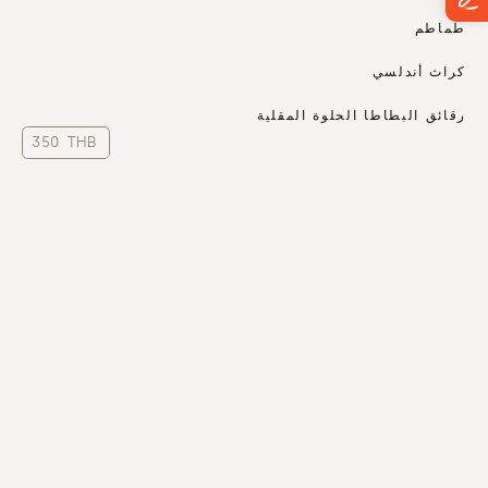
طماطم
كراث أندلسي
رقائق البطاطا الحلوة المقلية
350 THB