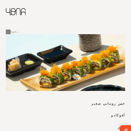
CHINESE
RUSSIAN
ENGLISH
القائمة
FRENCH
رجوع
ARABIC
خس روماني صغير
أفوكادو
جزر