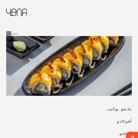
CHINESE
RUSSIAN
ENGLISH
القائمة
FRENCH
رجوع
ARABIC
مانجو بوكيت
أفوكادو
تاماجو