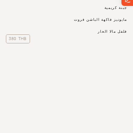
جبنة كريمية
مايونيز فاكهة الباشن فروت
فلفل مالا الحار
380 THB