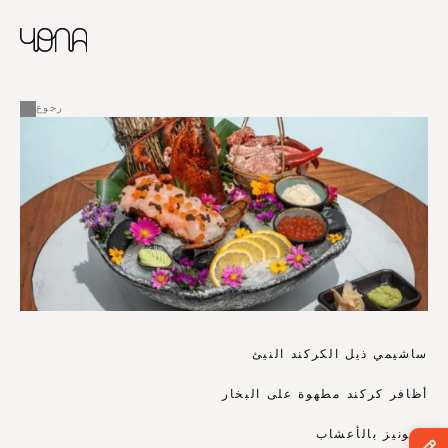
CHINESE
RUSSIAN
ENGLISH
القائمة
FRENCH
رجوع
ARABIC
ساشيمي ذيل الكركند النيئ
أظافر كركند مطهوة على البخار
مايونيز بالأعشاب