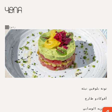
CHINESE
RUSSIAN
ENGLISH
القائمة
FRENCH
رجوع
ARABIC
تونة بلوفين نيئة
أفوكادو طازج
بيوريه الوسابي