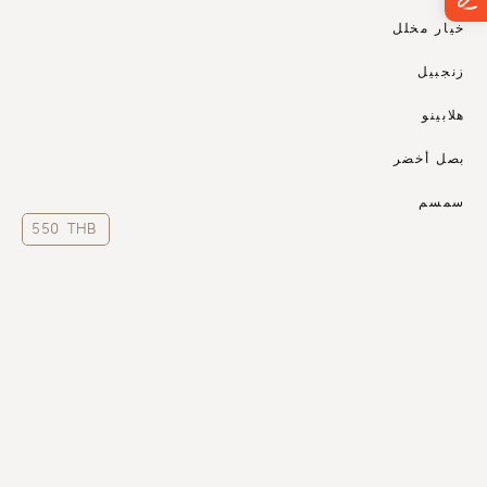
خيار مخلل
زنجبيل
هلابينو
بصل أخضر
سمسم
550 THB