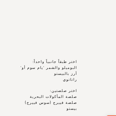
CHINESE
RUSSIAN
ENGLISH
المزيد
٢٢
6
FRENCH
ARABIC
اختر طبقاً جانبياً واحداً:
البوميلو والشمر ’يام سوم أو’
أرز بالبيستو 
راتاتوي
اختر صلصتين:
صلصة المأكولات البحرية
صلصة فييرج (سوس فييرج)
بيستو