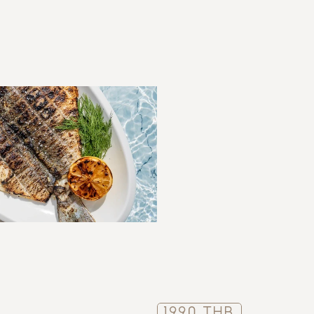
61
1990 THB