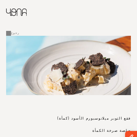
CHINESE
RUSSIAN
ENGLISH
القائمة
FRENCH
رجوع
ARABIC
فقع التوبر ميلانوسبورم الأسود (كمأة)
صلصة صرخة الكمأة