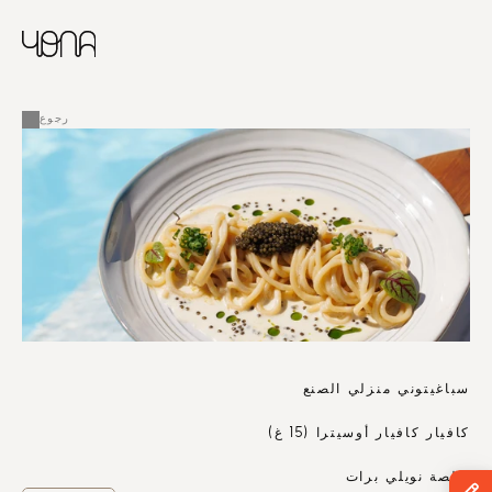
CHINESE
RUSSIAN
ENGLISH
القائمة
FRENCH
رجوع
ARABIC
سباغيتوني منزلي الصنع
كافيار كافيار أوسيترا (15 غ)
صلصة نويلي برات