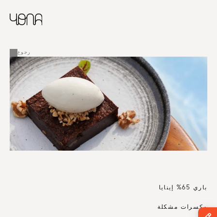
CHINESE
RUSSIAN
ENGLISH
القائمة
FRENCH
رجوع
ARABIC
باري 65% إينايا
مكسرات مشكلة