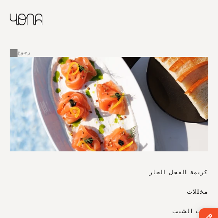
CHINESE
RUSSIAN
ENGLISH
القائمة
FRENCH
رجوع
ARABIC
كريمة الفجل الحار
مخللات
زيت الشبت