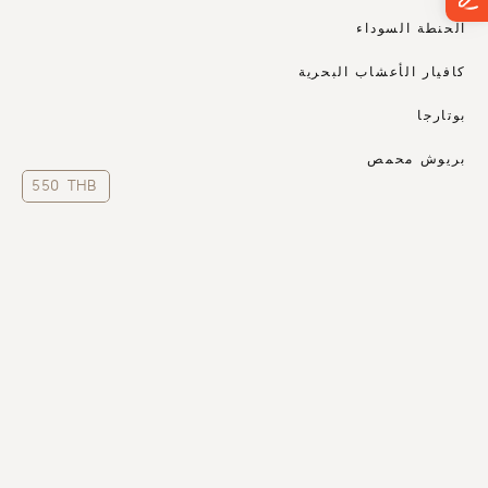
الحنطة السوداء
كافيار الأعشاب البحرية
بوتارجا
بريوش محمص
550 THB