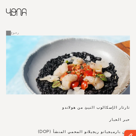
CHINESE
RUSSIAN
ENGLISH
القائمة
FRENCH
رجوع
ARABIC
تارتار الإسكالوب النيئ من هولاندو
حبر الحبار
جبن بارميجيانو ريجيلانو المحمي المنشأ (DOP)