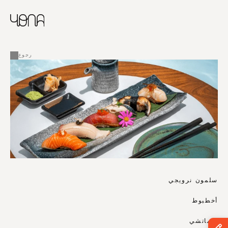
CHINESE
RUSSIAN
ENGLISH
القائمة
FRENCH
رجوع
ARABIC
سلمون نرويجي
أخطبوط
هاماتشي