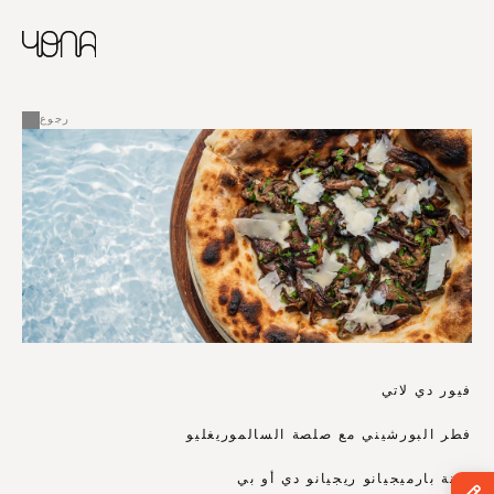
CHINESE
RUSSIAN
ENGLISH
القائمة
FRENCH
رجوع
ARABIC
فيور دي لاتي
فطر البورشيني مع صلصة السالموريغليو
جبنة بارميجيانو ريجيانو دي أو بي