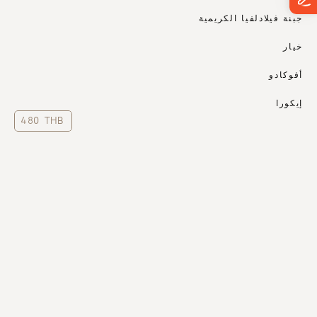
جبنة فيلادلفيا الكريمية
خيار
أفوكادو
إيكورا
480 THB