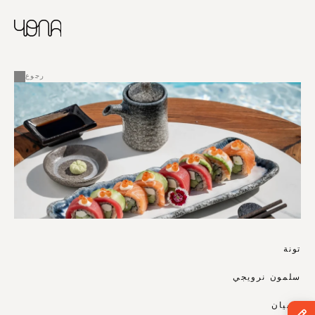
CHINESE
RUSSIAN
ENGLISH
القائمة
FRENCH
رجوع
ARABIC
تونة
سلمون نرويجي
روبيان