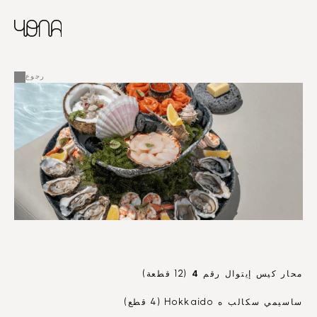
CHINESE
RUSSIAN
ENGLISH
القائمة
FRENCH
رجوع
ARABIC
4
محار كيس إيتوال رقم 
 (12 قطعة)
ساسيمي سكالب ه Hokkaido (4 قطع)