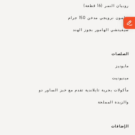
روبيان النمر (16 قطعة)
سلمون نرويجي مدخن 150 جرام
سيفيتشي الهامور بجوز الهند
الصلصات
مايونيز
مينيونيت
مأكولات بحرية تايلاندية تقدم مع خبز الساور دو
والزبدة المملحة
الإضافات