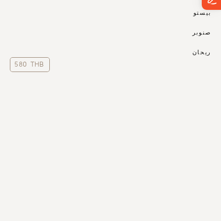
بيستو
صنوبر
ريحان
580 THB