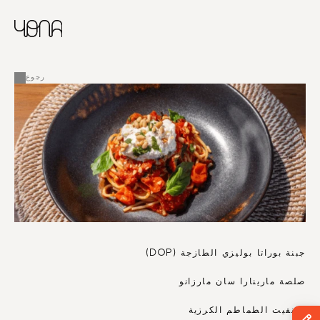
CHINESE
RUSSIAN
ENGLISH
القائمة
FRENCH
رجوع
ARABIC
جبنة بوراتا بوليزي الطازجة (DOP)
صلصة مارينارا سان مارزانو
كونفيت الطماطم الكرزية