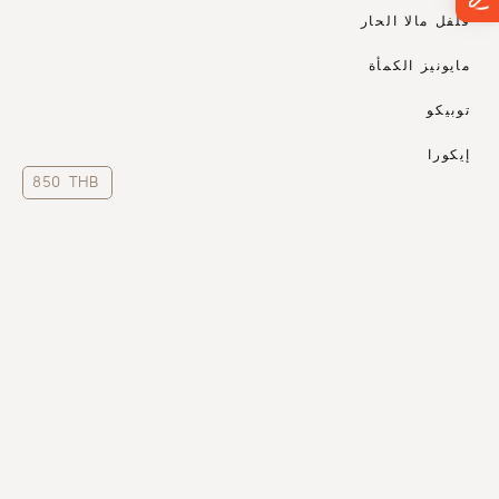
 فلفل مالا الحار
 مايونيز الكمأة
 توبيكو
 إيكورا
850 THB