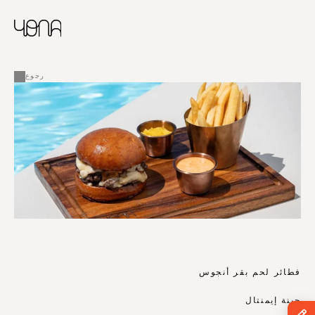
CHINESE
RUSSIAN
ENGLISH
القائمة
FRENCH
رجوع
ARABIC
فطائر لحم بقر أنجوس
جبنة إيمنتال