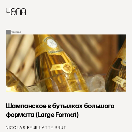
CHINESE
RUSSIAN
МЕНЮ
ENGLISH
FRENCH
Назад
ARABIC
Шампанское в бутылках большого 
формата (Large Format)
NICOLAS FEUILLATTE BRUT