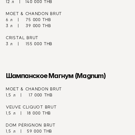
12 л   |   140 000 THB
MOET & CHANDON BRUT
6 л   |    75 000 THB
3 л   |    39 000 THB
CRISTAL BRUT
3 л   |    155 000 THB
Шампанское Магнум (Magnum)
MOET & CHANDON BRUT
1,5 л   |    17 000 THB
VEUVE CLIQUOT BRUT
1,5 л   |   18 000 THB
DOM PÉRIGNON BRUT
1,5 л   |   59 000 THB