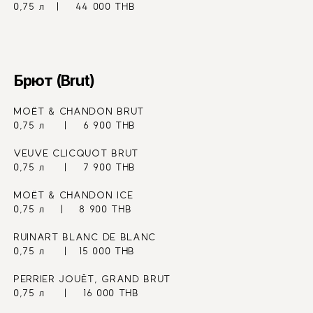
0,75 л   |    44 000 THB
Брют (Brut)
MOËT & CHANDON BRUT
0,75 л     |    6 900 THB
VEUVE CLICQUOT BRUT   
0,75 л     |    7 900 THB
MOËT & CHANDON ICE 
0,75 л    |    8 900 THB
RUINART BLANC DE BLANC
0,75 л     |   15 000 THB
PERRIER JOUÊT, GRAND BRUT
0,75 л     |    16 000 THB