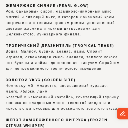
ЖЕМЧУЖНОЕ СИЯНИЕ (PEARL GLOW)
Ром, банановый сироп, жасминово-лимонный микс
Мягкий и сияющий микс, в котором банановый крем 
встречается с теплым пряным ромом, дополненный 
цветами жасмина и яркими цитрусовыми для 
шелковистого, лучезарного финала.
ТРОПИЧЕСКИЙ ДРАЗНИТЕЛЬ (TROPICAL TEASE)
Водка, Малибу, бузина, ананас, лайм, Спрайт
Игривая, освежающая смесь ананаса, теплого кокоса, 
нот бузины и лайма, дополненная шипучим Спрайтом 
для непреодолимого тропического искушения.
ЗОЛОТОЙ УКУС (GOLDEN BITE)
Hennessy VS, Амаретто, апельсиновый курасао, 
манго, яблоко, лайм
Богатый и изысканный коктейль, сочетающий глубину 
коньяка со сладостью манго, теплотой миндаля и 
яркостью цитрусовых для роскошного золотого вкуса.
ШЕПОТ ЗАМОРОЖЕННОГО ЦИТРУСА (FROZEN 
CITRUS WHISPER)