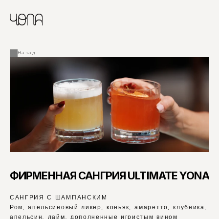
CHINESE
RUSSIAN
МЕНЮ
ENGLISH
FRENCH
Назад
ARABIC
ФИРМЕННАЯ САНГРИЯ ULTIMATE YONA
САНГРИЯ С ШАМПАНСКИМ
Ром, апельсиновый ликер, коньяк, амаретто, клубника, 
апельсин, лайм, дополненные игристым вином