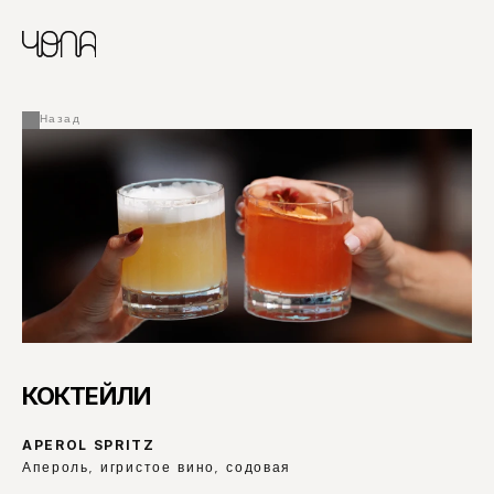
CHINESE
RUSSIAN
МЕНЮ
ENGLISH
FRENCH
Назад
ARABIC
КОКТЕЙЛИ
APEROL SPRITZ
Апероль, игристое вино, содовая