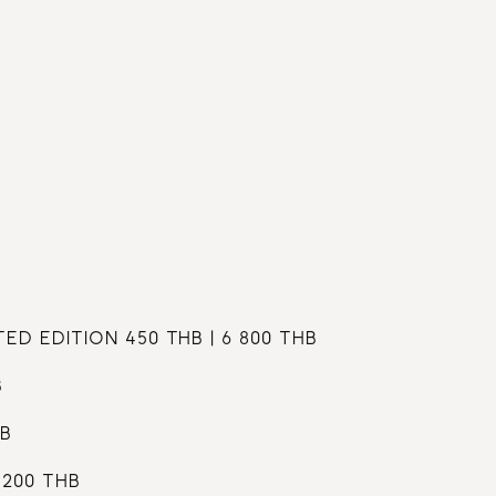
CHINESE
RUSSIAN
6
22
ЕЩЁ
ENGLISH
FRENCH
ARABIC
ED EDITION 450 THB | 6 800 THB
B
HB
 200 THB