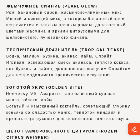
ЖЕМЧУЖНОЕ СИЯНИЕ (PEARL GLOW)
Ром, банановый сироп, жасминово-лимонный микс
Мягкий и сияющий микс, в котором банановый крем 
встречается с теплым пряным ромом, дополненный 
цветами жасмина и яркими цитрусовыми для 
шелковистого, лучезарного финала.
ТРОПИЧЕСКИЙ ДРАЗНИТЕЛЬ (TROPICAL TEASE)
Водка, Малибу, бузина, ананас, лайм, Спрайт
Игривая, освежающая смесь ананаса, теплого кокоса, 
нот бузины и лайма, дополненная шипучим Спрайтом 
для непреодолимого тропического искушения.
ЗОЛОТОЙ УКУС (GOLDEN BITE)
Hennessy VS, Амаретто, апельсиновый курасао, 
манго, яблоко, лайм
Богатый и изысканный коктейль, сочетающий глубину 
коньяка со сладостью манго, теплотой миндаля и 
яркостью цитрусовых для роскошного золотого вкуса.
ШЕПОТ ЗАМОРОЖЕННОГО ЦИТРУСА (FROZEN 
CITRUS WHISPER)