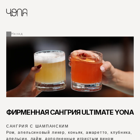
CHINESE
RUSSIAN
МЕНЮ
ENGLISH
FRENCH
Назад
ARABIC
ФИРМЕННАЯ САНГРИЯ ULTIMATE YONA
САНГРИЯ С ШАМПАНСКИМ
Ром, апельсиновый ликер, коньяк, амаретто, клубника, 
апельсин, лайм, дополненные игристым вином