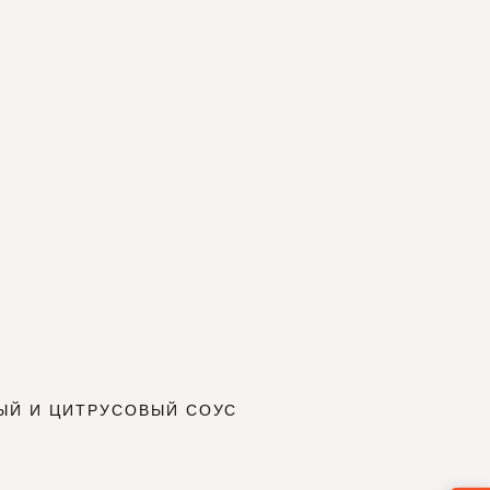
CHINESE
RUSSIAN
6
22
ЕЩЁ
ENGLISH
FRENCH
ARABIC
ЫЙ И ЦИТРУСОВЫЙ СОУС