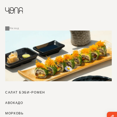
CHINESE
RUSSIAN
МЕНЮ
ENGLISH
FRENCH
Назад
ARABIC
САЛАТ БЭБИ-РОМЕН
АВОКАДО
МОРКОВЬ