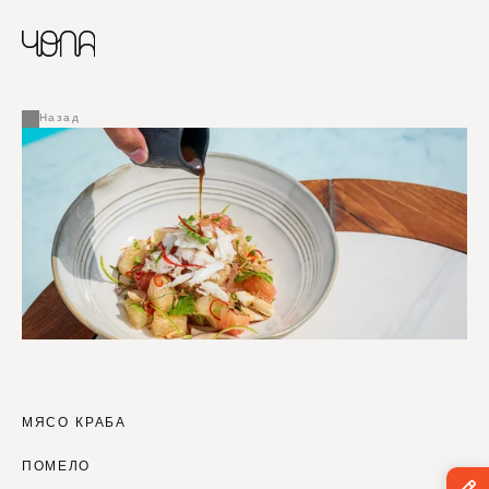
CHINESE
RUSSIAN
МЕНЮ
ENGLISH
FRENCH
Назад
ARABIC
МЯСО КРАБА
ПОМЕЛО