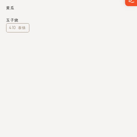
黄瓜
玉子烧
410 泰铢