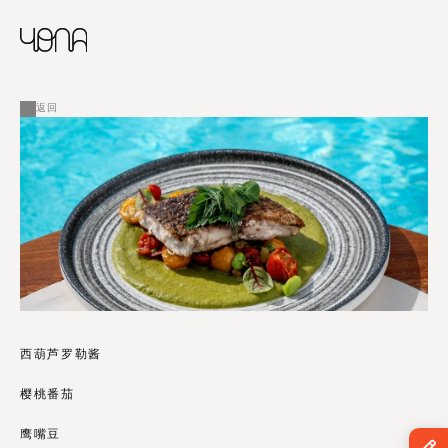
CHINESE
RUSSIAN
菜单
ENGLISH
FRENCH
返回
ARABIC
西葫芦罗勒酱
樱桃番茄 
鹰嘴豆 