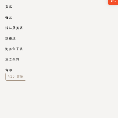
黄瓜
香菜
辣味蛋黄酱
辣椒丝
海藻鱼子酱
三文鱼籽
青葱
420 泰铢