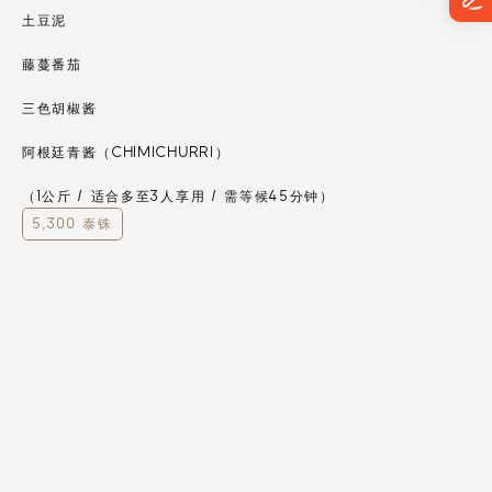
土豆泥
藤蔓番茄
三色胡椒酱
阿根廷青酱（CHIMICHURRI）
（1公斤 / 适合多至3人享用 / 需等候45分钟）
5,300 泰铢