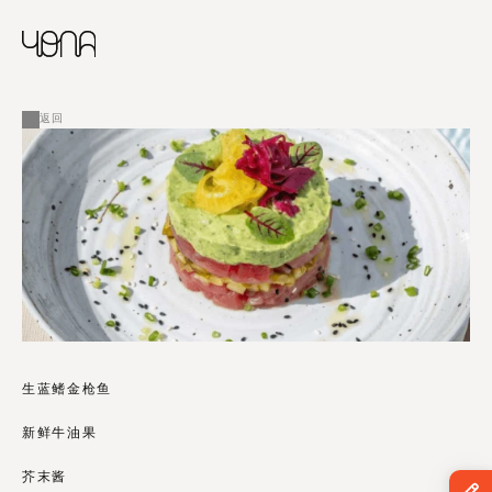
CHINESE
RUSSIAN
菜单
ENGLISH
FRENCH
返回
ARABIC
生蓝鳍金枪鱼 
新鲜牛油果 
芥末酱 