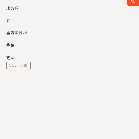
腌黄瓜 
姜
墨西哥辣椒
香葱
芝麻
550 泰铢