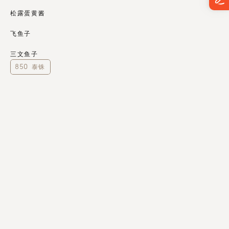
松露蛋黄酱
飞鱼子
三文鱼子
850 泰铢