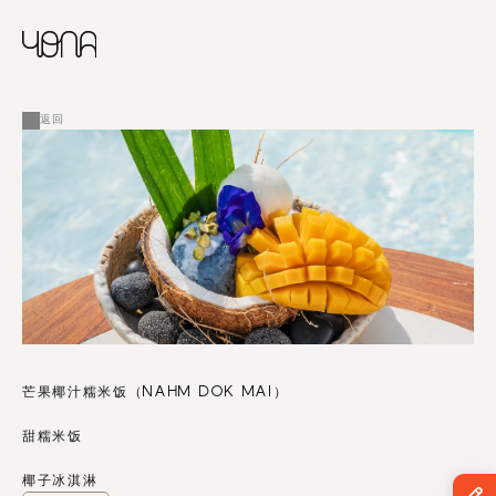
CHINESE
RUSSIAN
菜单
ENGLISH
FRENCH
返回
ARABIC
芒果椰汁糯米饭（NAHM DOK MAI）
甜糯米饭
椰子冰淇淋