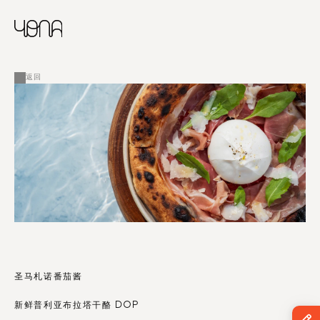
CHINESE
RUSSIAN
菜单
ENGLISH
FRENCH
返回
ARABIC
圣马札诺番茄酱 
新鲜普利亚布拉塔干酪 DOP