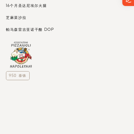
16个月圣达尼埃尔火腿 
芝麻菜沙拉
帕马森雷吉亚诺干酪 DOP
950 泰铢