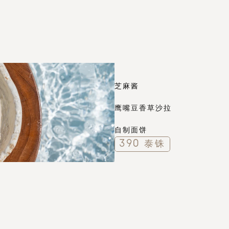
芝麻酱
鹰嘴豆香草沙拉
自制面饼
390 泰铢