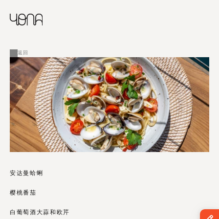
CHINESE
RUSSIAN
菜单
ENGLISH
FRENCH
返回
ARABIC
安达曼蛤蜊
樱桃番茄
白葡萄酒大蒜和欧芹