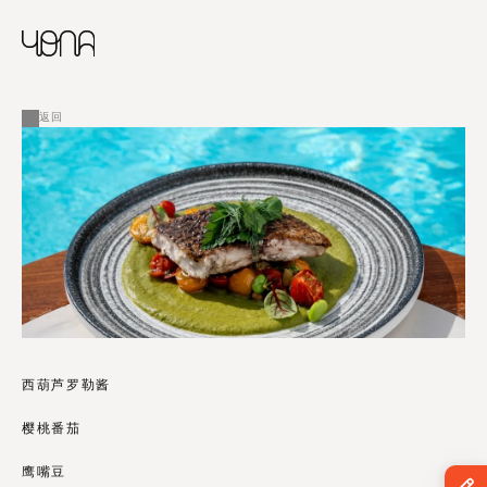
CHINESE
RUSSIAN
菜单
ENGLISH
FRENCH
返回
ARABIC
西葫芦罗勒酱
樱桃番茄 
鹰嘴豆 