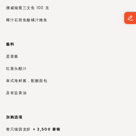
挪威烟熏三文鱼 100 克
椰汁石斑鱼酸橘汁腌鱼
酱料
蛋黄酱
红葱头醋汁
泰式海鲜酱，配酸面包
及有盐黄油
加购选项
+ 2,500 泰铢
整只缅因龙虾 