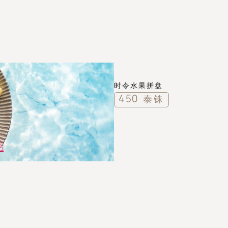
时令水果拼盘
450 泰铢